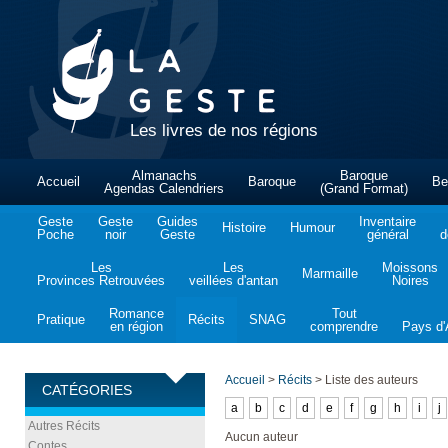
Les livres de nos régions
Almanachs
Baroque
Accueil
Baroque
Be
Agendas Calendriers
(Grand Format)
Geste
Geste
Guides
Inventaire
Histoire
Humour
Poche
noir
Geste
général
d
Les
Les
Moissons
Marmaille
Provinces Retrouvées
veillées d'antan
Noires
Romance
Tout
Pratique
Récits
SNAG
en région
comprendre
Pays d'A
Accueil
>
Récits
>
Liste des auteurs
CATÉGORIES
a
b
c
d
e
f
g
h
i
j
Autres Récits
Aucun auteur
Contes