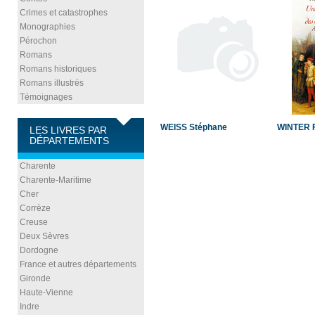
Crimes et catastrophes
Monographies
Pérochon
Romans
Romans historiques
Romans illustrés
Témoignages
WEISS Stéphane
WINTER F
LES LIVRES PAR
DÉPARTEMENTS
Charente
Charente-Maritime
Cher
Corrèze
Creuse
Deux Sèvres
Dordogne
France et autres départements
Gironde
Haute-Vienne
Indre