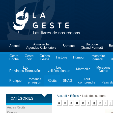
Les livres de nos régions
Almanachs
Baroque
Accueil
Baroque
Be
Agendas Calendriers
(Grand Format)
Geste
Geste
Guides
Inventaire
Histoire
Humour
Poche
noir
Geste
général
d
Les
Les
Moissons
Marmaille
Provinces Retrouvées
veillées d'antan
Noires
Romance
Tout
Pratique
Récits
SNAG
en région
comprendre
Pays d'A
Accueil
>
Récits
>
Liste des auteurs
CATÉGORIES
a
b
c
d
e
f
g
h
i
j
Autres Récits
Contes