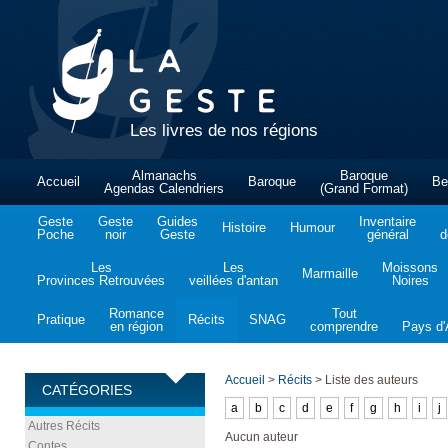
Les livres de nos régions
Almanachs
Baroque
Accueil
Baroque
Be
Agendas Calendriers
(Grand Format)
Geste
Geste
Guides
Inventaire
Histoire
Humour
Poche
noir
Geste
général
d
Les
Les
Moissons
Marmaille
Provinces Retrouvées
veillées d'antan
Noires
Romance
Tout
Pratique
Récits
SNAG
en région
comprendre
Pays d'A
Accueil
>
Récits
>
Liste des auteurs
CATÉGORIES
a
b
c
d
e
f
g
h
i
j
Autres Récits
Aucun auteur
Contes