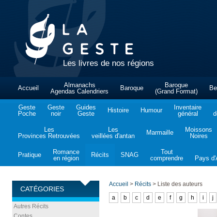
Les livres de nos régions
Almanachs
Baroque
Accueil
Baroque
Be
Agendas Calendriers
(Grand Format)
Geste
Geste
Guides
Inventaire
Histoire
Humour
Poche
noir
Geste
général
d
Les
Les
Moissons
Marmaille
Provinces Retrouvées
veillées d'antan
Noires
Romance
Tout
Pratique
Récits
SNAG
en région
comprendre
Pays d'A
Accueil
>
Récits
>
Liste des auteurs
CATÉGORIES
a
b
c
d
e
f
g
h
i
j
Autres Récits
Contes