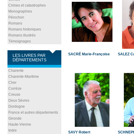
Crimes et catastrophes
Monographies
Pérochon
Romans
Romans historiques
Romans illustrés
Témoignages
SACRÉ Marie-Françoise
SALEZ Ca
LES LIVRES PAR
DÉPARTEMENTS
Charente
Charente-Maritime
Cher
Corrèze
Creuse
Deux Sèvres
Dordogne
France et autres départements
Gironde
Haute-Vienne
Indre
SAVY Robert
SCHNEPF 