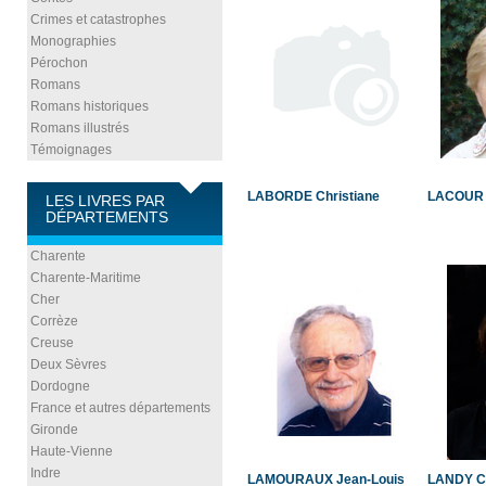
Crimes et catastrophes
Monographies
Pérochon
Romans
Romans historiques
Romans illustrés
Témoignages
LABORDE Christiane
LACOUR 
LES LIVRES PAR
DÉPARTEMENTS
Charente
Charente-Maritime
Cher
Corrèze
Creuse
Deux Sèvres
Dordogne
France et autres départements
Gironde
Haute-Vienne
Indre
LAMOURAUX Jean-Louis
LANDY C