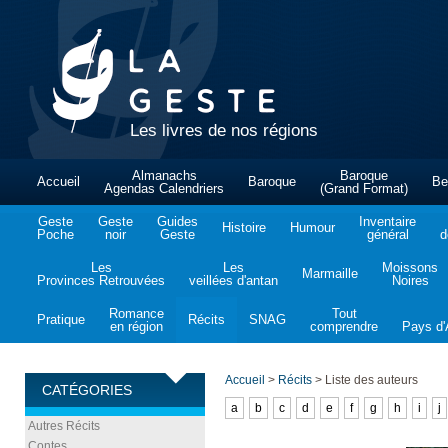
Les livres de nos régions
Almanachs
Baroque
Accueil
Baroque
Be
Agendas Calendriers
(Grand Format)
Geste
Geste
Guides
Inventaire
Histoire
Humour
Poche
noir
Geste
général
d
Les
Les
Moissons
Marmaille
Provinces Retrouvées
veillées d'antan
Noires
Romance
Tout
Pratique
Récits
SNAG
en région
comprendre
Pays d'A
Accueil
>
Récits
>
Liste des auteurs
CATÉGORIES
a
b
c
d
e
f
g
h
i
j
Autres Récits
Contes