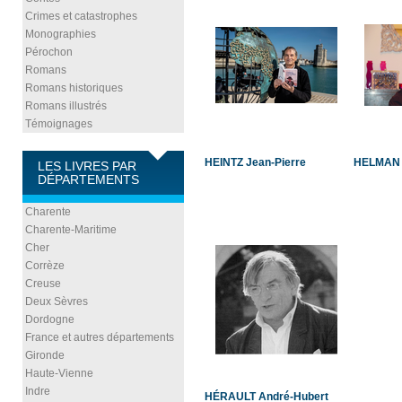
Crimes et catastrophes
Monographies
Pérochon
Romans
Romans historiques
Romans illustrés
Témoignages
HEINTZ Jean-Pierre
HELMAN 
LES LIVRES PAR
DÉPARTEMENTS
Charente
Charente-Maritime
Cher
Corrèze
Creuse
Deux Sèvres
Dordogne
France et autres départements
Gironde
Haute-Vienne
Indre
HÉRAULT André-Hubert