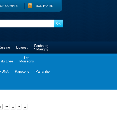
ON COMPTE
MON PANIER
Faubourg
Cuisine
Edigest
* Marigny
Les
du Livre
Moissons
PUNA
Papeterie
Parlanjhe
v
w
x
y
z