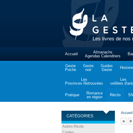
Les livres de nos 
Almanachs
Accueil
Ba
Agendas Calendriers
Geste
Geste
Guides
Histoire
Poche
noir
Geste
Les
Les
Provinces Retrouvées
veillées d'an
Romance
Pratique
Récits
S
en région
Accueil
CATÉGORIES
a
b
Autres Récits
Contes