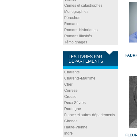
Crimes et catastrophes
Monographies
Pérochon
Romans
Romans historiques
Romans illustrés
Témoignages
FABRI
LES LIVRES PAR
DÉPARTEMENTS
Charente
Charente-Maritime
Cher
Corrèze
Creuse
Deux Sèvres
Dordogne
France et autres départements
Gironde
Haute-Vienne
Indre
FLEUR