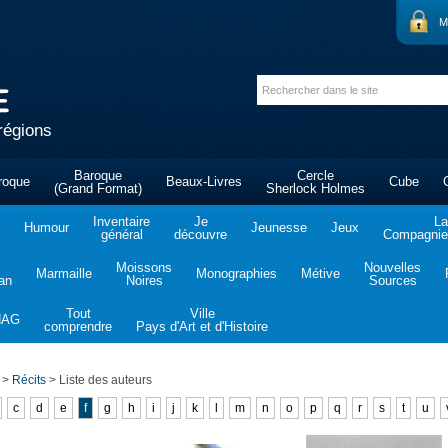
M
régions
Baroque
Cercle
roque
Beaux-Livres
Cube
(Grand Format)
Sherlock Holmes
Inventaire
Je
La
Humour
Jeunesse
Jeux
général
découvre
Compagnie 
Moissons
Nouvelles
Marmaille
Monographies
Métive
tan
Noires
Sources
Tout
Ville
NAG
comprendre
Pays d'Art et d'Histoire
>
Récits
>
Liste des auteurs
c
d
e
f
g
h
i
j
k
l
m
n
o
p
q
r
s
t
u