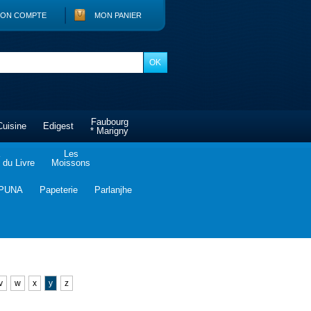
ON COMPTE
MON PANIER
Faubourg
Cuisine
Edigest
* Marigny
Les
du Livre
Moissons
PUNA
Papeterie
Parlanjhe
v
w
x
y
z