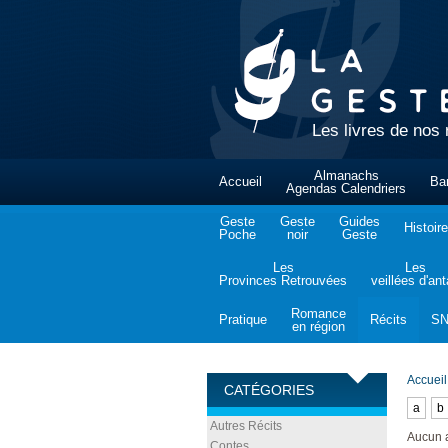
Les livres de nos 
Almanachs
Accueil
Ba
Agendas Calendriers
Geste
Geste
Guides
Histoire
Poche
noir
Geste
Les
Les
Provinces Retrouvées
veillées d'an
Romance
Pratique
Récits
S
en région
Accueil
CATÉGORIES
a
b
Autres Récits
Aucun 
Contes