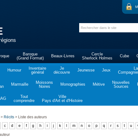
M
régions
Baroque
Cercle
roque
Beaux-Livres
Cube
(Grand Format)
Sherlock Holmes
Inventaire
Je
La
Humour
Jeunesse
Jeux
général
découvre
Compagnie 
Moissons
Nouvelles
Marmaille
Monographies
Métive
tan
Noires
Sources
Tout
Ville
NAG
comprendre
Pays d'Art et d'Histoire
>
Récits
>
Liste des auteurs
c
d
e
f
g
h
i
j
k
l
m
n
o
p
q
r
s
t
u
auteur