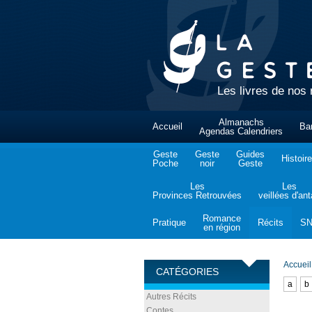
Les livres de nos 
Almanachs
Accueil
Ba
Agendas Calendriers
Geste
Geste
Guides
Histoire
Poche
noir
Geste
Les
Les
Provinces Retrouvées
veillées d'an
Romance
Pratique
Récits
S
en région
Accueil
CATÉGORIES
a
b
Autres Récits
Contes