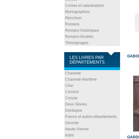
Crimes et catastrophes
Monographies
Pérochon
Romans
Romans historiques
Romans illustrés
Témoignages
GABOR
LES LIVRES PAR
DÉPARTEMENTS
Charente
Charente-Maritime
Cher
Corrèze
Creuse
Deux Sèvres
Dordogne
France et autres départements
Gironde
Haute-Vienne
Indre
GARDI