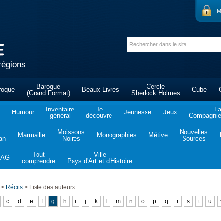
M
régions
Baroque
Cercle
roque
Beaux-Livres
Cube
(Grand Format)
Sherlock Holmes
Inventaire
Je
La
Humour
Jeunesse
Jeux
général
découvre
Compagnie 
Moissons
Nouvelles
Marmaille
Monographies
Métive
tan
Noires
Sources
Tout
Ville
NAG
comprendre
Pays d'Art et d'Histoire
>
Récits
>
Liste des auteurs
c
d
e
f
g
h
i
j
k
l
m
n
o
p
q
r
s
t
u