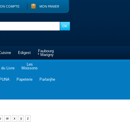
ON COMPTE
MON PANIER
Faubourg
Cuisine
Edigest
* Marigny
Les
du Livre
Moissons
PUNA
Papeterie
Parlanjhe
v
w
x
y
z