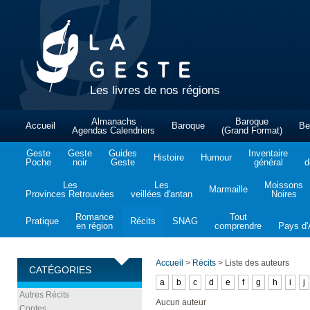
Les livres de nos régions
Almanachs
Baroque
Accueil
Baroque
Be
Agendas Calendriers
(Grand Format)
Geste
Geste
Guides
Inventaire
Histoire
Humour
Poche
noir
Geste
général
d
Les
Les
Moissons
Marmaille
Provinces Retrouvées
veillées d'antan
Noires
Romance
Tout
Pratique
Récits
SNAG
en région
comprendre
Pays d'A
Accueil
>
Récits
>
Liste des auteurs
CATÉGORIES
a
b
c
d
e
f
g
h
i
j
Autres Récits
Aucun auteur
Contes