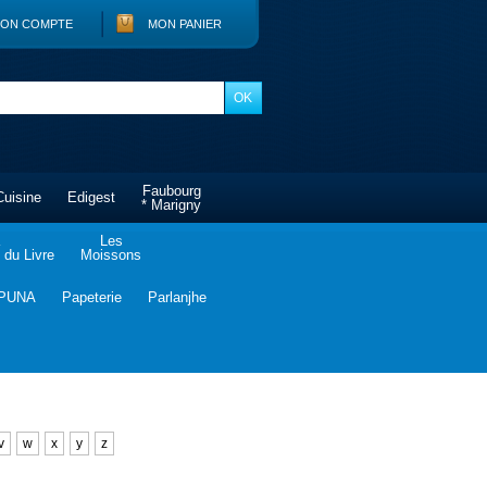
ON COMPTE
MON PANIER
Faubourg
Cuisine
Edigest
* Marigny
Les
du Livre
Moissons
PUNA
Papeterie
Parlanjhe
v
w
x
y
z