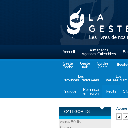
Les livres de nos 
Almanachs
Accueil
Ba
Agendas Calendriers
Geste
Geste
Guides
Histoire
Poche
noir
Geste
Les
Les
Provinces Retrouvées
veillées d'an
Romance
Pratique
Récits
S
en région
Accueil
CATÉGORIES
a
b
Autres Récits
Contes