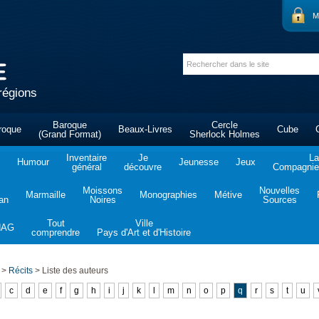
M
régions
Baroque
Cercle
roque
Beaux-Livres
Cube
(Grand Format)
Sherlock Holmes
Inventaire
Je
La
Humour
Jeunesse
Jeux
général
découvre
Compagnie 
Moissons
Nouvelles
Marmaille
Monographies
Métive
tan
Noires
Sources
Tout
Ville
NAG
comprendre
Pays d'Art et d'Histoire
>
Récits
>
Liste des auteurs
c
d
e
f
g
h
i
j
k
l
m
n
o
p
q
r
s
t
u