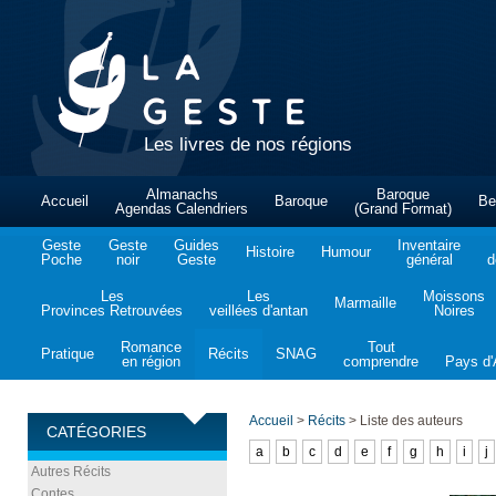
Les livres de nos régions
Almanachs
Baroque
Accueil
Baroque
Be
Agendas Calendriers
(Grand Format)
Geste
Geste
Guides
Inventaire
Histoire
Humour
Poche
noir
Geste
général
d
Les
Les
Moissons
Marmaille
Provinces Retrouvées
veillées d'antan
Noires
Romance
Tout
Pratique
Récits
SNAG
en région
comprendre
Pays d'A
Accueil
>
Récits
>
Liste des auteurs
CATÉGORIES
a
b
c
d
e
f
g
h
i
j
Autres Récits
Contes