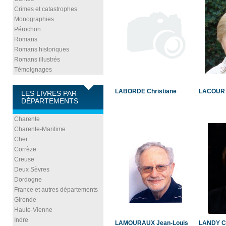
Crimes et catastrophes
Monographies
Pérochon
Romans
Romans historiques
Romans illustrés
Témoignages
LABORDE Christiane
LACOUR 
LES LIVRES PAR
DÉPARTEMENTS
Charente
Charente-Maritime
Cher
Corrèze
Creuse
Deux Sèvres
Dordogne
France et autres départements
Gironde
Haute-Vienne
Indre
LAMOURAUX Jean-Louis
LANDY C