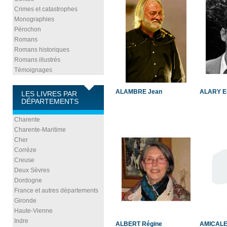
Crimes et catastrophes
Monographies
Pérochon
Romans
Romans historiques
Romans illustrés
Témoignages
ALAMBRE Jean
ALARY E
LES LIVRES PAR
DÉPARTEMENTS
Charente
Charente-Maritime
Cher
Corrèze
Creuse
Deux Sèvres
Dordogne
France et autres départements
Gironde
Haute-Vienne
Indre
ALBERT Régine
AMICALE