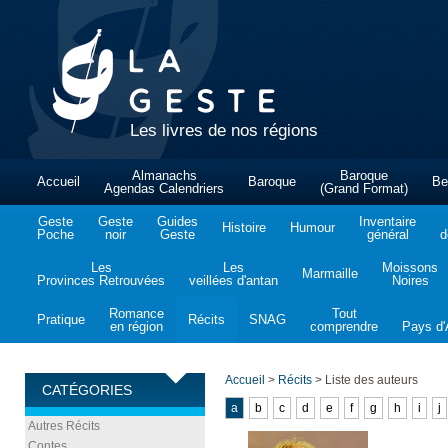
Les livres de nos régions
Almanachs
Baroque
Accueil
Baroque
Be
Agendas Calendriers
(Grand Format)
Geste
Geste
Guides
Inventaire
Histoire
Humour
Poche
noir
Geste
général
d
Les
Les
Moissons
Marmaille
Provinces Retrouvées
veillées d'antan
Noires
Romance
Tout
Pratique
Récits
SNAG
en région
comprendre
Pays d'A
Accueil
>
Récits
>
Liste des auteurs
CATÉGORIES
a
b
c
d
e
f
g
h
i
j
Autres Récits
Contes