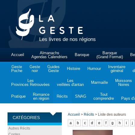
Les livres de nos régions
Almanachs
Baroque
Accueil
Baroque
Be
Agendas Calendriers
(Grand Format)
Geste
Geste
Guides
Inventaire
Histoire
Humour
Poche
noir
Geste
général
d
Les
Les
Moissons
Marmaille
Provinces Retrouvées
veillées d'antan
Noires
Romance
Tout
Pratique
Récits
SNAG
en région
comprendre
Pays d'A
Accueil
>
Récits
>
Liste des auteurs
CATÉGORIES
a
b
c
d
e
f
g
h
i
j
Autres Récits
Contes