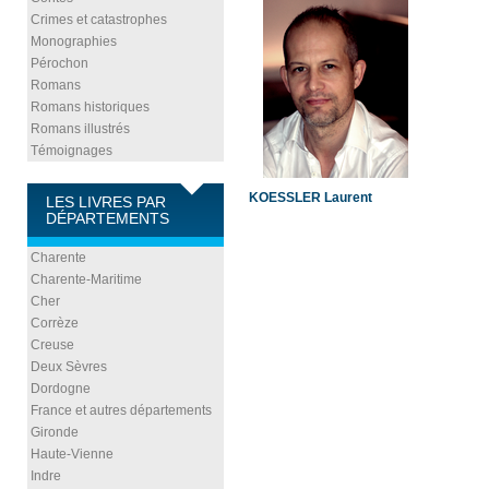
Crimes et catastrophes
Monographies
Pérochon
Romans
Romans historiques
Romans illustrés
Témoignages
KOESSLER Laurent
LES LIVRES PAR
DÉPARTEMENTS
Charente
Charente-Maritime
Cher
Corrèze
Creuse
Deux Sèvres
Dordogne
France et autres départements
Gironde
Haute-Vienne
Indre