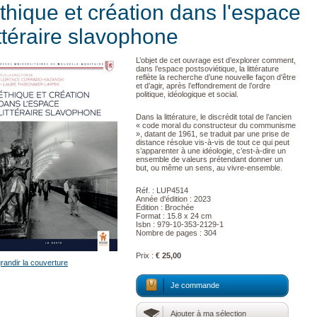
thique et création dans l'espace
ittéraire slavophone
L’objet de cet ouvrage est d’explorer comment,
dans l’espace postsoviétique, la littérature
reflète la recherche d’une nouvelle façon d’être
et d’agir, après l’effondrement de l’ordre
politique, idéologique et social.
Dans la littérature, le discrédit total de l’ancien
« code moral du constructeur du communisme
», datant de 1961, se traduit par une prise de
distance résolue vis-à-vis de tout ce qui peut
s’apparenter à une idéologie, c’est-à-dire un
ensemble de valeurs prétendant donner un
but, ou même un sens, au vivre-ensemble.
Réf. : LUP4514
Année d'édition : 2023
Edition : Brochée
Format : 15.8 x 24 cm
Isbn : 979-10-353-2129-1
Nombre de pages : 304
Prix :
€ 25,00
randir la couverture
Je commande
Ajouter à ma sélection