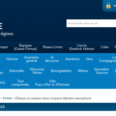
M
régions
Baroque
Cercle
roque
Beaux-Livres
Cube
(Grand Format)
Sherlock Holmes
Inventaire
Je
La
Humour
Jeunesse
Jeux
général
découvre
Compagnie 
Moissons
Nouvelles
Marmaille
Monographies
Métive
tan
Noires
Sources
Tout
Ville
NAG
comprendre
Pays d'Art et d'Histoire
>
PUNA
>
Éthique et création dans l'espace littéraire slavophone
NA