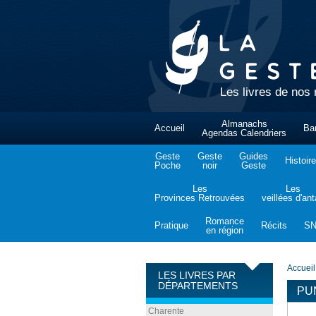
Les livres de nos 
Almanachs
Accueil
Ba
Agendas Calendriers
Geste
Geste
Guides
Histoire
Poche
noir
Geste
Les
Les
Provinces Retrouvées
veillées d'an
Romance
Pratique
Récits
S
en région
Accueil
LES LIVRES PAR
DÉPARTEMENTS
PU
Charente