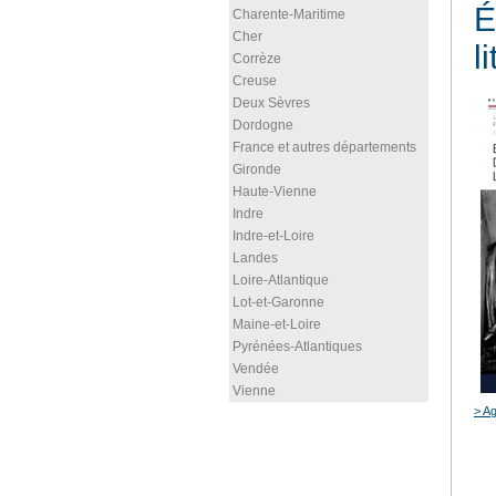
É
Charente-Maritime
Cher
l
Corrèze
Creuse
Deux Sèvres
Dordogne
France et autres départements
Gironde
Haute-Vienne
Indre
Indre-et-Loire
Landes
Loire-Atlantique
Lot-et-Garonne
Maine-et-Loire
Pyrénées-Atlantiques
Vendée
Vienne
> Ag