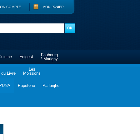
ON COMPTE
MON PANIER
Faubourg
Cuisine
Edigest
* Marigny
Les
du Livre
Moissons
PUNA
Papeterie
Parlanjhe