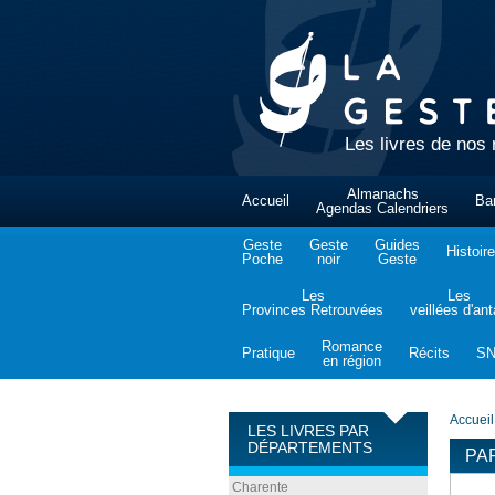
Les livres de nos 
Almanachs
Accueil
Ba
Agendas Calendriers
Geste
Geste
Guides
Histoire
Poche
noir
Geste
Les
Les
Provinces Retrouvées
veillées d'an
Romance
Pratique
Récits
S
en région
Accueil
LES LIVRES PAR
DÉPARTEMENTS
PA
Charente