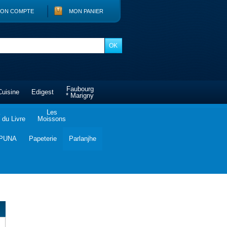
ON COMPTE
MON PANIER
Faubourg
Cuisine
Edigest
* Marigny
Les
du Livre
Moissons
PUNA
Papeterie
Parlanjhe