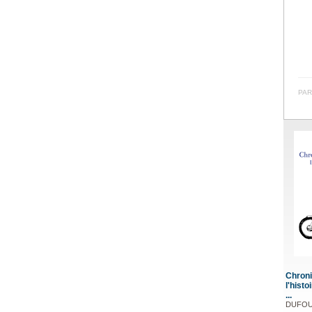
PAR
Chroni
l'histo
...
DUFOUR