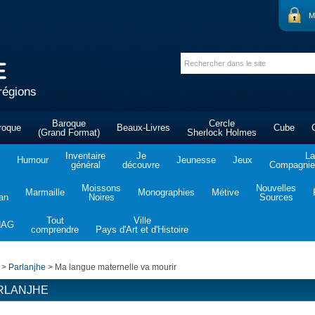
M
régions
Baroque
Cercle
roque
Beaux-Livres
Cube
(Grand Format)
Sherlock Holmes
Inventaire
Je
La
Humour
Jeunesse
Jeux
général
découvre
Compagnie 
Moissons
Nouvelles
Marmaille
Monographies
Métive
tan
Noires
Sources
Tout
Ville
NAG
comprendre
Pays d'Art et d'Histoire
>
Parlanjhe
>
Ma langue maternelle va mourir
RLANJHE