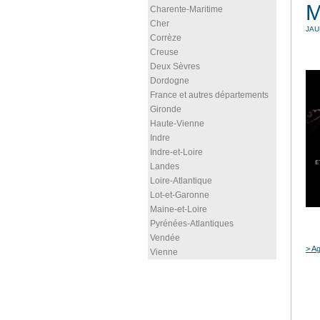
M
Charente-Maritime
Cher
JAU
Corrèze
Creuse
Deux Sèvres
Dordogne
France et autres départements
Gironde
Haute-Vienne
Indre
Indre-et-Loire
Landes
Loire-Atlantique
Lot-et-Garonne
Maine-et-Loire
Pyrénées-Atlantiques
Vendée
> Ag
Vienne