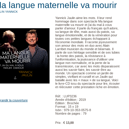
a langue maternelle va mourir
LIN YANNICK
Yannick Jaulin aime les mots. Il leur rend
hommage dans son spectacle Ma langue
maternelle va mourir et j’ai du mal à vous
parler d’amour. Il parle du français qu’il adore,
sa langue de tête, mais aussi du patois, sa
langue émotionnelle, et de la vénération pour
toutes ces petites langues échappant à
l’économie mondiale. Il raconte joyeusement
son amour des mots en duo avec Alain
Larribet musicien du monde et béarnais. Il
parle de son héritage sensible et de ses lubies
: la honte des patois, la résistance à
l’uniformisation, la jouissance d’utiliser une
langue non normalisée, et la perte de la
transmission, car avec les mots disparaissent
aussi les savoir‑faire, les savoir-être au
monde. Un spectacle comme un jardin de
simples, vivifiant et curatif et un Jaulin qui
bataille avec les « maux » de sa langue. Voici
le livre-CD issu du spectacle pour lire, écouter
et réécouter cette prestation riche en émotion.
Réf. : LUP3236
Année d'édition : 2019
randir la couverture
Edition : Brochée
Format : 15 x 19
Isbn : 979-10-353-0575-8
Nombre de pages : 79
Prix :
€ 13,00