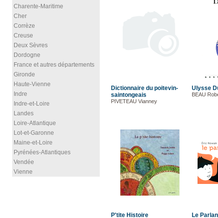
Charente-Maritime
Cher
Corrèze
Creuse
Deux Sèvres
Dordogne
France et autres départements
Gironde
Haute-Vienne
Dictionnaire du poitevin-
Ulysse D
Indre
saintongeais
BEAU Robe
PIVETEAU Vianney
Indre-et-Loire
Landes
Loire-Atlantique
Lot-et-Garonne
Maine-et-Loire
Pyrénées-Atlantiques
Vendée
Vienne
P'tite Histoire
Le Parlan