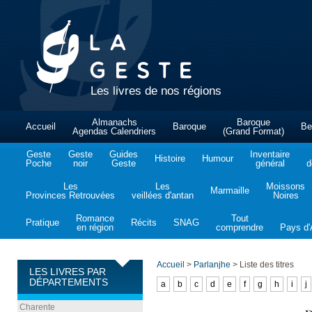
Les livres de nos régions
Almanachs
Baroque
Accueil
Baroque
Be
Agendas Calendriers
(Grand Format)
Geste
Geste
Guides
Inventaire
Histoire
Humour
Poche
noir
Geste
général
d
Les
Les
Moissons
Marmaille
Provinces Retrouvées
veillées d'antan
Noires
Romance
Tout
Pratique
Récits
SNAG
en région
comprendre
Pays d'A
Accueil
>
Parlanjhe
>
Liste des titres
LES LIVRES PAR
DÉPARTEMENTS
a
b
c
d
e
f
g
h
i
j
Charente