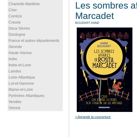
Les sombres af
Charente-Maritime
Cher
Marcadet
Corrèze
Creuse
BOUDART ANNE
Deux Sèvres
Dordogne
France et autres départements
Gironde
Haute-Vienne
Indre
Indre-et-Loire
Landes
Loire-Atlantique
Lot-et-Garonne
Maine-et-Loire
Pyrénées-Atlantiques
Vendée
Vienne
> Agrandir la couverture