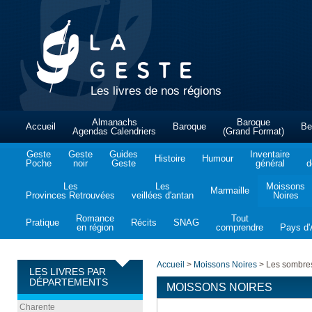
Les livres de nos régions
Almanachs
Baroque
Accueil
Baroque
Be
Agendas Calendriers
(Grand Format)
Geste
Geste
Guides
Inventaire
Histoire
Humour
Poche
noir
Geste
général
d
Les
Les
Moissons
Marmaille
Provinces Retrouvées
veillées d'antan
Noires
Romance
Tout
Pratique
Récits
SNAG
en région
comprendre
Pays d'A
Accueil
>
Moissons Noires
>
Les sombres
LES LIVRES PAR
DÉPARTEMENTS
MOISSONS NOIRES
Charente