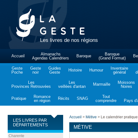
Les livres de nos régions
Almanachs
Baroque
Accueil
Baroque
Be
Agendas Calendriers
(Grand Format)
Geste
Geste
Guides
Inventaire
Histoire
Humour
Poche
noir
Geste
général
d
Les
Les
Moissons
Marmaille
Provinces Retrouvées
veillées d'antan
Noires
Romance
Tout
Pratique
Récits
SNAG
en région
comprendre
Pays d'A
Accueil
>
Métive
>
Le calendrier pratique
LES LIVRES PAR
DÉPARTEMENTS
MÉTIVE
Charente