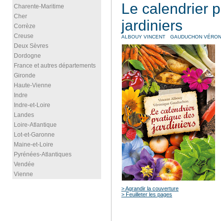
Le calendrier 
Charente-Maritime
Cher
jardiniers
Corrèze
Creuse
ALBOUY VINCENT
GAUDUCHON VÉRON
Deux Sèvres
Dordogne
France et autres départements
Gironde
Haute-Vienne
Indre
Indre-et-Loire
Landes
Loire-Atlantique
Lot-et-Garonne
Maine-et-Loire
Pyrénées-Atlantiques
Vendée
Vienne
> Agrandir la couverture
> Feuilleter les pages