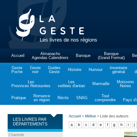
Les livres de nos régions
Almanachs
Baroque
Accueil
Baroque
Be
Agendas Calendriers
(Grand Format)
Geste
Geste
Guides
Inventaire
Histoire
Humour
Poche
noir
Geste
général
d
Les
Les
Moissons
Marmaille
Provinces Retrouvées
veillées d'antan
Noires
Romance
Tout
Pratique
Récits
SNAG
en région
comprendre
Pays d'A
Accueil
>
Métive
>
Liste des auteurs
LES LIVRES PAR
DÉPARTEMENTS
a
b
c
d
e
f
g
h
i
j
Charente