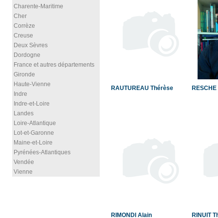
Charente-Maritime
Cher
Corrèze
Creuse
Deux Sèvres
Dordogne
France et autres départements
Gironde
Haute-Vienne
RAUTUREAU Thérèse
RESCHE 
Indre
Indre-et-Loire
Landes
Loire-Atlantique
Lot-et-Garonne
Maine-et-Loire
Pyrénées-Atlantiques
Vendée
Vienne
RIMONDI Alain
RINUIT T