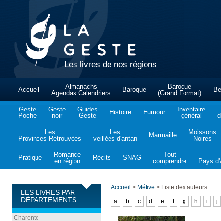
Les livres de nos régions
Almanachs
Baroque
Accueil
Baroque
Be
Agendas Calendriers
(Grand Format)
Geste
Geste
Guides
Inventaire
Histoire
Humour
Poche
noir
Geste
général
d
Les
Les
Moissons
Marmaille
Provinces Retrouvées
veillées d'antan
Noires
Romance
Tout
Pratique
Récits
SNAG
en région
comprendre
Pays d'A
Accueil
>
Métive
>
Liste des auteurs
LES LIVRES PAR
DÉPARTEMENTS
a
b
c
d
e
f
g
h
i
j
Charente