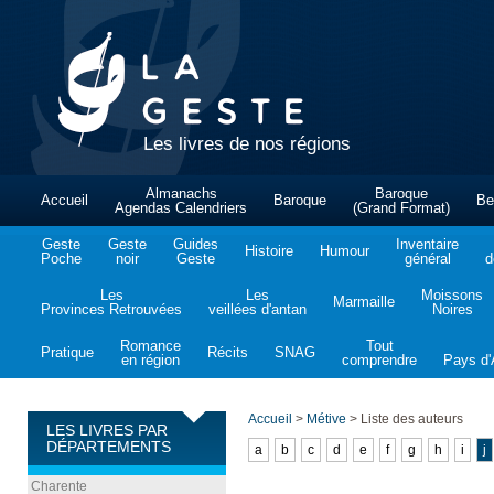
Les livres de nos régions
Almanachs
Baroque
Accueil
Baroque
Be
Agendas Calendriers
(Grand Format)
Geste
Geste
Guides
Inventaire
Histoire
Humour
Poche
noir
Geste
général
d
Les
Les
Moissons
Marmaille
Provinces Retrouvées
veillées d'antan
Noires
Romance
Tout
Pratique
Récits
SNAG
en région
comprendre
Pays d'A
Accueil
>
Métive
>
Liste des auteurs
LES LIVRES PAR
DÉPARTEMENTS
a
b
c
d
e
f
g
h
i
j
Charente