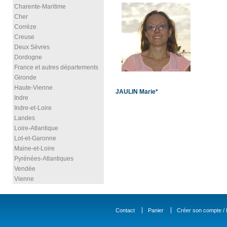
Charente-Maritime
Cher
Corrèze
Creuse
Deux Sèvres
Dordogne
France et autres départements
Gironde
Haute-Vienne
JAULIN Marie*
Indre
Indre-et-Loire
Landes
Loire-Atlantique
Lot-et-Garonne
Maine-et-Loire
Pyrénées-Atlantiques
Vendée
Vienne
Contact
Panier
Créer son compte / D