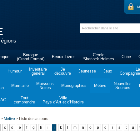
M
régions
Baroque
Cercle
roque
Beaux-Livres
Cube
(Grand Format)
Sherlock Holmes
Inventaire
Je
La
Humour
Jeunesse
Jeux
général
découvre
Compagnie 
Moissons
Nouvelles
Marmaille
Monographies
Métive
tan
Noires
Sources
Tout
Ville
NAG
comprendre
Pays d'Art et d'Histoire
>
Métive
>
Liste des auteurs
c
d
e
f
g
h
i
j
k
l
m
n
o
p
q
r
s
t
u