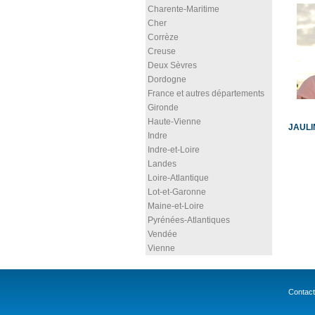
Charente-Maritime
Cher
Corrèze
Creuse
Deux Sèvres
Dordogne
France et autres départements
Gironde
Haute-Vienne
JAULI
Indre
Indre-et-Loire
Landes
Loire-Atlantique
Lot-et-Garonne
Maine-et-Loire
Pyrénées-Atlantiques
Vendée
Vienne
Contact