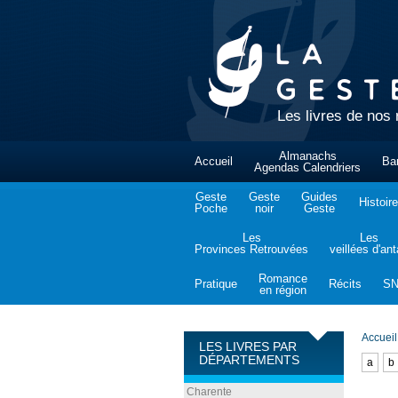
Les livres de nos 
Almanachs
Accueil
Ba
Agendas Calendriers
Geste
Geste
Guides
Histoire
Poche
noir
Geste
Les
Les
Provinces Retrouvées
veillées d'an
Romance
Pratique
Récits
S
en région
Accueil
LES LIVRES PAR
DÉPARTEMENTS
a
b
Charente