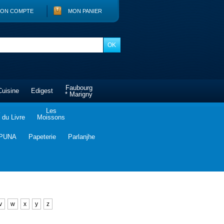
ON COMPTE
MON PANIER
Faubourg
Cuisine
Edigest
* Marigny
Les
du Livre
Moissons
PUNA
Papeterie
Parlanjhe
v
w
x
y
z