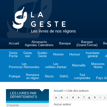
Les livres de nos régions
Almanachs
Baroque
Accueil
Baroque
Be
Agendas Calendriers
(Grand Format)
Geste
Geste
Guides
Inventaire
Histoire
Humour
Poche
noir
Geste
général
d
Les
Les
Moissons
Marmaille
Provinces Retrouvées
veillées d'antan
Noires
Romance
Tout
Pratique
Récits
SNAG
en région
comprendre
Pays d'A
Accueil
>
Liste des auteurs
LES LIVRES PAR
DÉPARTEMENTS
a
b
c
d
e
f
g
h
i
j
Aucun auteur
Charente