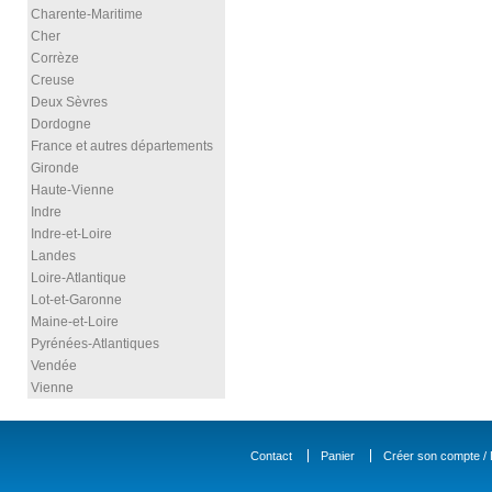
Charente-Maritime
Cher
Corrèze
Creuse
Deux Sèvres
Dordogne
France et autres départements
Gironde
Haute-Vienne
Indre
Indre-et-Loire
Landes
Loire-Atlantique
Lot-et-Garonne
Maine-et-Loire
Pyrénées-Atlantiques
Vendée
Vienne
Contact
Panier
Créer son compte / D