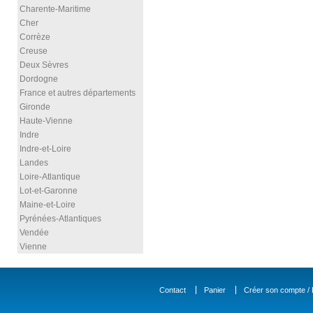
Charente-Maritime
Cher
Corrèze
Creuse
Deux Sèvres
Dordogne
France et autres départements
Gironde
Haute-Vienne
Indre
Indre-et-Loire
Landes
Loire-Atlantique
Lot-et-Garonne
Maine-et-Loire
Pyrénées-Atlantiques
Vendée
Vienne
Contact
Panier
Créer son compte / D