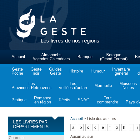
Les livres de nos régions
Almanachs
Baroque
Accueil
Baroque
Be
Agendas Calendriers
(Grand Format)
Geste
Geste
Guides
Inventaire
Histoire
Humour
Poche
noir
Geste
général
d
Les
Les
Moissons
Marmaille
Provinces Retrouvées
veillées d'antan
Noires
Romance
Tout
Pratique
Récits
SNAG
en région
comprendre
Pays d'A
Accueil
>
Liste des auteurs
LES LIVRES PAR
DÉPARTEMENTS
a
b
c
d
e
f
g
h
i
j
Aucun auteur
Charente