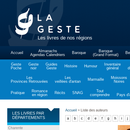
Les livres de nos régions
Almanachs
Baroque
Accueil
Baroque
Be
Agendas Calendriers
(Grand Format)
Geste
Geste
Guides
Inventaire
Histoire
Humour
Poche
noir
Geste
général
d
Les
Les
Moissons
Marmaille
Provinces Retrouvées
veillées d'antan
Noires
Romance
Tout
Pratique
Récits
SNAG
en région
comprendre
Pays d'A
Accueil
>
Liste des auteurs
LES LIVRES PAR
DÉPARTEMENTS
a
b
c
d
e
f
g
h
i
j
Charente