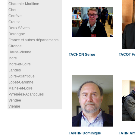
Charente-Maritime
Cher
Corrèze
Creuse
Deux Sèvres
Dordogne
France et autres départements
Gironde
Haute-Vienne
TACHON Serge
TACOT Fr
Indre
Indre-et-Loire
Landes
Loire-Atlantique
Lot-et-Garonne
Maine-et-Loire
Pyrénées-Atlantiques
Vendée
Vienne
TANTIN Dominique
TATIN An