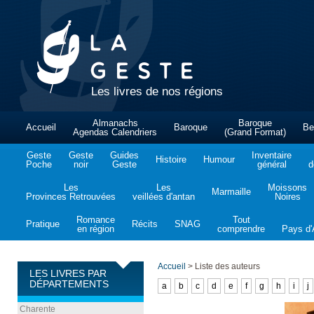
Les livres de nos régions
Almanachs
Baroque
Accueil
Baroque
Be
Agendas Calendriers
(Grand Format)
Geste
Geste
Guides
Inventaire
Histoire
Humour
Poche
noir
Geste
général
d
Les
Les
Moissons
Marmaille
Provinces Retrouvées
veillées d'antan
Noires
Romance
Tout
Pratique
Récits
SNAG
en région
comprendre
Pays d'A
Accueil
>
Liste des auteurs
LES LIVRES PAR
DÉPARTEMENTS
a
b
c
d
e
f
g
h
i
j
Charente