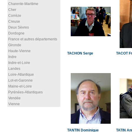
Charente-Maritime
Cher
Corrèze
Creuse
Deux Sèvres
Dordogne
France et autres départements
Gironde
Haute-Vienne
TACHON Serge
TACOT Fr
Indre
Indre-et-Loire
Landes
Loire-Atlantique
Lot-et-Garonne
Maine-et-Loire
Pyrénées-Atlantiques
Vendée
Vienne
TANTIN Dominique
TATIN An