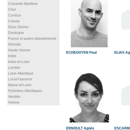
Charente-Maritime
Cher
Corrèze
Creuse
Deux Sèvres
Dordogne
France et autres départements
Gironde
Haute-Vienne
ECHEGOYEN Paul
ELIAS Ag
Indre
Indre-et-Loire
Landes
Loire-Atlantique
Lot-et-Garonne
Maine-et-Loire
Pyrénées-Atlantiques
Vendée
Vienne
ERNOULT Agnès
ESCARME