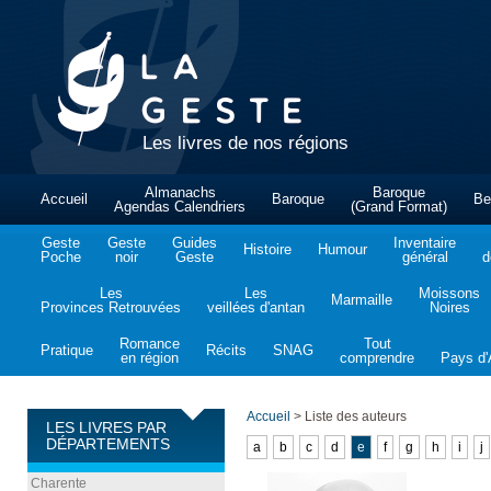
Les livres de nos régions
Almanachs
Baroque
Accueil
Baroque
Be
Agendas Calendriers
(Grand Format)
Geste
Geste
Guides
Inventaire
Histoire
Humour
Poche
noir
Geste
général
d
Les
Les
Moissons
Marmaille
Provinces Retrouvées
veillées d'antan
Noires
Romance
Tout
Pratique
Récits
SNAG
en région
comprendre
Pays d'A
Accueil
>
Liste des auteurs
LES LIVRES PAR
DÉPARTEMENTS
a
b
c
d
e
f
g
h
i
j
Charente