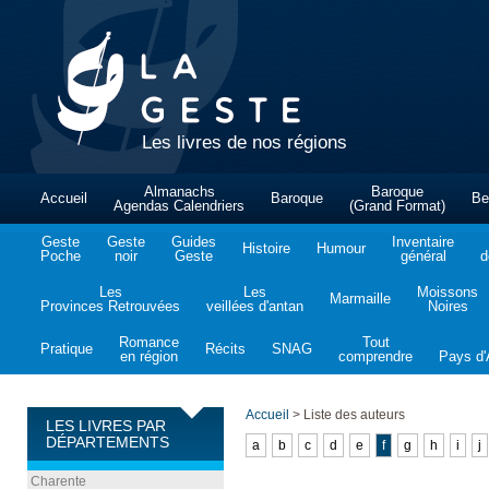
Les livres de nos régions
Almanachs
Baroque
Accueil
Baroque
Be
Agendas Calendriers
(Grand Format)
Geste
Geste
Guides
Inventaire
Histoire
Humour
Poche
noir
Geste
général
d
Les
Les
Moissons
Marmaille
Provinces Retrouvées
veillées d'antan
Noires
Romance
Tout
Pratique
Récits
SNAG
en région
comprendre
Pays d'A
Accueil
>
Liste des auteurs
LES LIVRES PAR
DÉPARTEMENTS
a
b
c
d
e
f
g
h
i
j
Charente