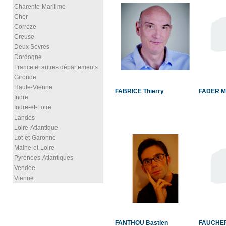
Charente-Maritime
Cher
Corrèze
Creuse
Deux Sèvres
Dordogne
France et autres départements
Gironde
Haute-Vienne
FABRICE Thierry
FADER Mo
Indre
Indre-et-Loire
Landes
Loire-Atlantique
Lot-et-Garonne
Maine-et-Loire
Pyrénées-Atlantiques
Vendée
Vienne
FANTHOU Bastien
FAUCHER