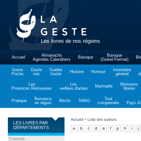
Les livres de nos régions
Almanachs
Baroque
Accueil
Baroque
Be
Agendas Calendriers
(Grand Format)
Geste
Geste
Guides
Inventaire
Histoire
Humour
Poche
noir
Geste
général
d
Les
Les
Moissons
Marmaille
Provinces Retrouvées
veillées d'antan
Noires
Romance
Tout
Pratique
Récits
SNAG
en région
comprendre
Pays d'A
Accueil
>
Liste des auteurs
LES LIVRES PAR
DÉPARTEMENTS
a
b
c
d
e
f
g
h
i
j
Charente