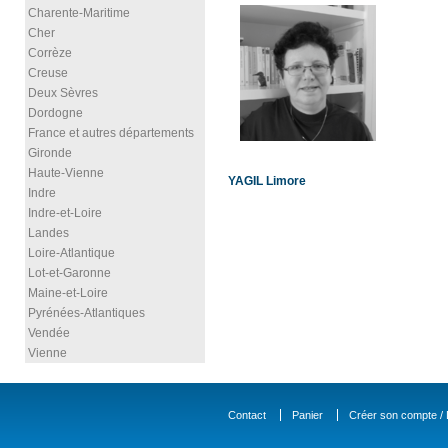
Charente-Maritime
Cher
Corrèze
Creuse
Deux Sèvres
Dordogne
France et autres départements
Gironde
Haute-Vienne
YAGIL Limore
Indre
Indre-et-Loire
Landes
Loire-Atlantique
Lot-et-Garonne
Maine-et-Loire
Pyrénées-Atlantiques
Vendée
Vienne
Contact
Panier
Créer son compte / D