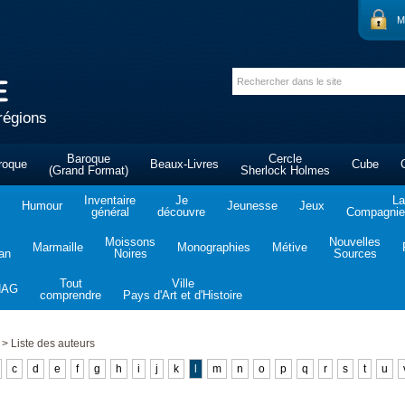
M
régions
Baroque
Cercle
roque
Beaux-Livres
Cube
(Grand Format)
Sherlock Holmes
Inventaire
Je
La
Humour
Jeunesse
Jeux
général
découvre
Compagnie 
Moissons
Nouvelles
Marmaille
Monographies
Métive
tan
Noires
Sources
Tout
Ville
NAG
comprendre
Pays d'Art et d'Histoire
>
Liste des auteurs
c
d
e
f
g
h
i
j
k
l
m
n
o
p
q
r
s
t
u