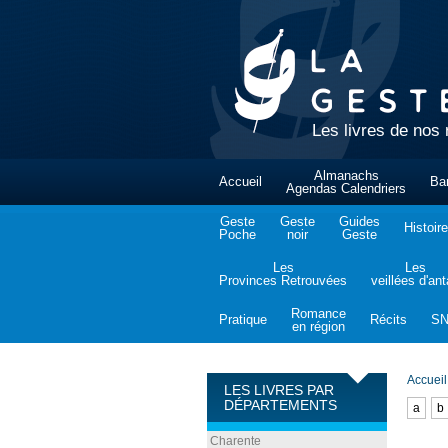
Les livres de nos 
Almanachs
Accueil
Ba
Agendas Calendriers
Geste
Geste
Guides
Histoire
Poche
noir
Geste
Les
Les
Provinces Retrouvées
veillées d'an
Romance
Pratique
Récits
S
en région
Accueil
LES LIVRES PAR
DÉPARTEMENTS
a
b
Charente