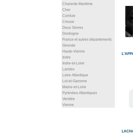
Charente-Maritime
Cher
Corrèze
Creuse
Deux Sèvres
Dordogne
France et autres départements
Gironde
Haute-Vienne
L'APP
Indre
Indre-et-Loire
Landes
Loire-Atlantique
Lot-et-Garonne
Maine-et-Loire
Pyrénées-Atlantiques
Vendée
Vienne
LACHA