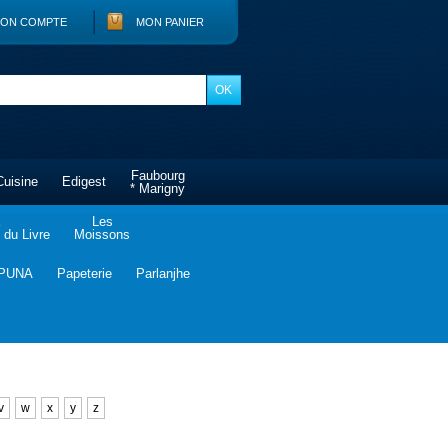
ON COMPTE
MON PANIER
Faubourg
Cuisine
Edigest
* Marigny
Les
du Livre
Moissons
PUNA
Papeterie
Parlanjhe
v
w
x
y
z