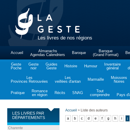
Les livres de nos régions
Almanachs
Baroque
Accueil
Baroque
Be
Agendas Calendriers
(Grand Format)
Geste
Geste
Guides
Inventaire
Histoire
Humour
Poche
noir
Geste
général
d
Les
Les
Moissons
Marmaille
Provinces Retrouvées
veillées d'antan
Noires
Romance
Tout
Pratique
Récits
SNAG
en région
comprendre
Pays d'A
Accueil
>
Liste des auteurs
LES LIVRES PAR
DÉPARTEMENTS
a
b
c
d
e
f
g
h
i
j
Charente