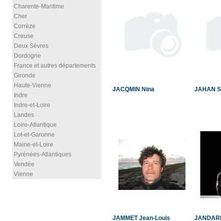
Charente-Maritime
Cher
Corrèze
Creuse
Deux Sèvres
Dordogne
France et autres départements
Gironde
Haute-Vienne
JACQMIN Nina
JAHAN S
Indre
Indre-et-Loire
Landes
Loire-Atlantique
Lot-et-Garonne
Maine-et-Loire
Pyrénées-Atlantiques
Vendée
Vienne
JAMMET Jean-Louis
JANDARD