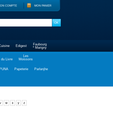
ON COMPTE
MON PANIER
Faubourg
Cuisine
Edigest
* Marigny
Les
du Livre
Moissons
PUNA
Papeterie
Parlanjhe
v
w
x
y
z