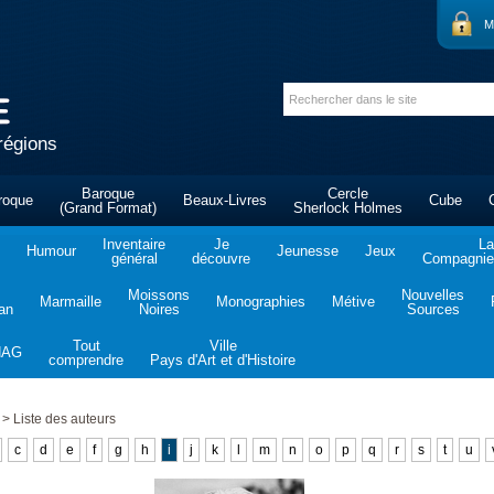
M
régions
Baroque
Cercle
roque
Beaux-Livres
Cube
(Grand Format)
Sherlock Holmes
Inventaire
Je
La
Humour
Jeunesse
Jeux
général
découvre
Compagnie 
Moissons
Nouvelles
Marmaille
Monographies
Métive
tan
Noires
Sources
Tout
Ville
NAG
comprendre
Pays d'Art et d'Histoire
>
Liste des auteurs
c
d
e
f
g
h
i
j
k
l
m
n
o
p
q
r
s
t
u