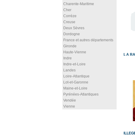
Charente-Maritime
Cher
Corrèze
Creuse
Deux Sèvres
Dordogne
France et autres départements
Gironde
Haute-Vienne
I. A 
Indre
Indre-et-Loire
Landes
Loire-Atlantique
Lot-et-Garonne
Maine-et-Loire
Pyrénées-Atlantiques
Vendée
Vienne
ILLEG