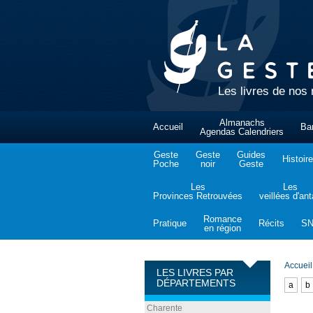
Les livres de nos 
Almanachs
Accueil
Ba
Agendas Calendriers
Geste
Geste
Guides
Histoire
Poche
noir
Geste
Les
Les
Provinces Retrouvées
veillées d'an
Romance
Pratique
Récits
S
en région
Accueil
LES LIVRES PAR
DÉPARTEMENTS
a
b
Charente