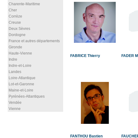
Charente-Maritime
Cher
Corrèze
Creuse
Deux Sèvres
Dordogne
France et autres départements
Gironde
Haute-Vienne
FABRICE Thierry
FADER Mo
Indre
Indre-et-Loire
Landes
Loire-Atlantique
Lot-et-Garonne
Maine-et-Loire
Pyrénées-Atlantiques
Vendée
Vienne
FANTHOU Bastien
FAUCHER