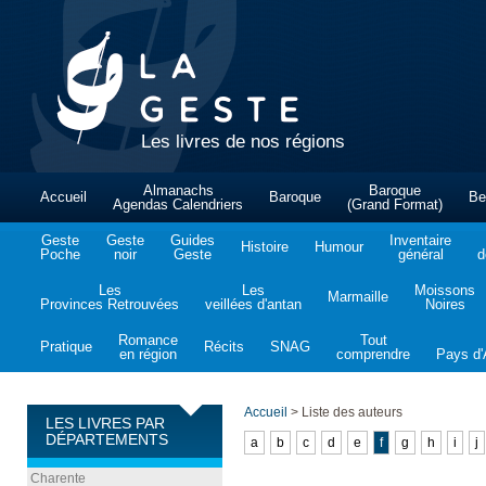
Les livres de nos régions
Almanachs
Baroque
Accueil
Baroque
Be
Agendas Calendriers
(Grand Format)
Geste
Geste
Guides
Inventaire
Histoire
Humour
Poche
noir
Geste
général
d
Les
Les
Moissons
Marmaille
Provinces Retrouvées
veillées d'antan
Noires
Romance
Tout
Pratique
Récits
SNAG
en région
comprendre
Pays d'A
Accueil
>
Liste des auteurs
LES LIVRES PAR
DÉPARTEMENTS
a
b
c
d
e
f
g
h
i
j
Charente