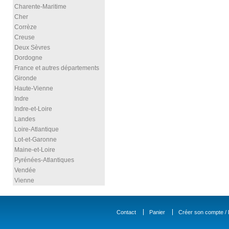
Charente-Maritime
Cher
Corrèze
Creuse
Deux Sèvres
Dordogne
France et autres départements
Gironde
Haute-Vienne
Indre
Indre-et-Loire
Landes
Loire-Atlantique
Lot-et-Garonne
Maine-et-Loire
Pyrénées-Atlantiques
Vendée
Vienne
Contact
Panier
Créer son compte / D