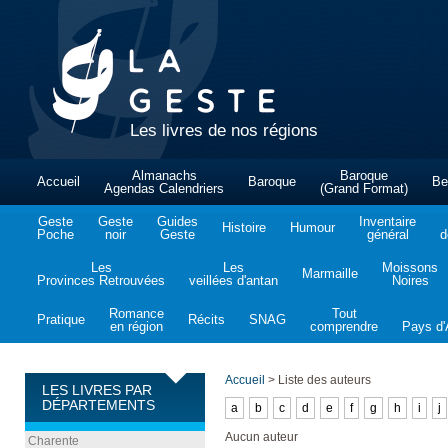
Les livres de nos régions
Almanachs
Baroque
Accueil
Baroque
Be
Agendas Calendriers
(Grand Format)
Geste
Geste
Guides
Inventaire
Histoire
Humour
Poche
noir
Geste
général
d
Les
Les
Moissons
Marmaille
Provinces Retrouvées
veillées d'antan
Noires
Romance
Tout
Pratique
Récits
SNAG
en région
comprendre
Pays d'A
Accueil
>
Liste des auteurs
LES LIVRES PAR
DÉPARTEMENTS
a
b
c
d
e
f
g
h
i
j
Aucun auteur
Charente