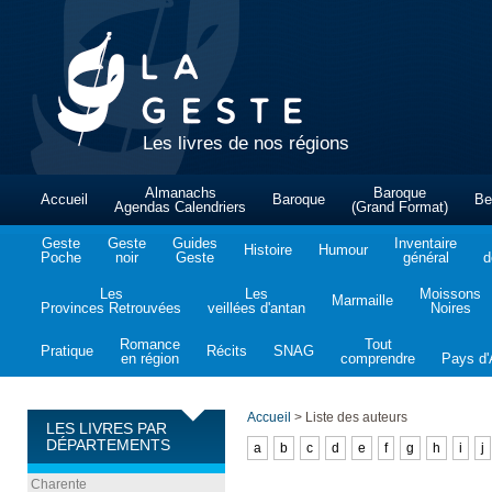
Les livres de nos régions
Almanachs
Baroque
Accueil
Baroque
Be
Agendas Calendriers
(Grand Format)
Geste
Geste
Guides
Inventaire
Histoire
Humour
Poche
noir
Geste
général
d
Les
Les
Moissons
Marmaille
Provinces Retrouvées
veillées d'antan
Noires
Romance
Tout
Pratique
Récits
SNAG
en région
comprendre
Pays d'A
Accueil
>
Liste des auteurs
LES LIVRES PAR
DÉPARTEMENTS
a
b
c
d
e
f
g
h
i
j
Charente