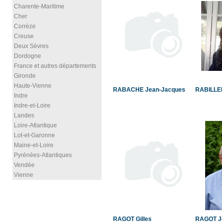
Charente-Maritime
Cher
Corrèze
Creuse
Deux Sèvres
Dordogne
France et autres départements
Gironde
Haute-Vienne
RABACHE Jean-Jacques
RABILLE
Indre
Indre-et-Loire
Landes
Loire-Atlantique
Lot-et-Garonne
Maine-et-Loire
Pyrénées-Atlantiques
Vendée
Vienne
RAGOT Gilles
RAGOT J