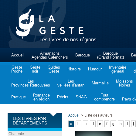
Les livres de nos régions
Almanachs
Baroque
Accueil
Baroque
Be
Agendas Calendriers
(Grand Format)
Geste
Geste
Guides
Inventaire
Histoire
Humour
Poche
noir
Geste
général
d
Les
Les
Moissons
Marmaille
Provinces Retrouvées
veillées d'antan
Noires
Romance
Tout
Pratique
Récits
SNAG
en région
comprendre
Pays d'A
Accueil
>
Liste des auteurs
LES LIVRES PAR
DÉPARTEMENTS
a
b
c
d
e
f
g
h
i
j
Charente