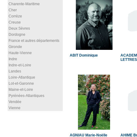
Charente-Maritime
Cher
Corrèze
Creuse
Deux Sèvres
Dordogne
France et autres départements
Gironde
Haute-Vienne
ABIT Dominique
ACADEMI
Indre
LETTRES
Indre-et-Loire
Landes
Loire-Atlantique
Lot-et-Garonne
Maine-et-Loire
Pyrénées-Atlantiques
Vendée
Vienne
AGNIAU Marie-Noëlle
AHIME B