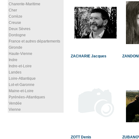
Charente-Maritime
Cher
Corrèze
Creuse
Deux Sèvres
Dordogne
France et autres départements
Gironde
Haute-Vienne
ZACHARIE Jacques
ZANDONE
Indre
Indre-et-Loire
Landes
Loire-Atlantique
Lot-et-Garonne
Maine-et-Loire
Pyrénées-Atlantiques
Vendée
Vienne
ZOTT Denis
ZUBANO