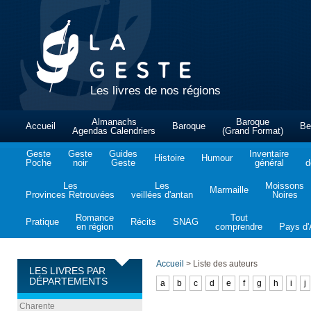
Les livres de nos régions
Almanachs
Baroque
Accueil
Baroque
Be
Agendas Calendriers
(Grand Format)
Geste
Geste
Guides
Inventaire
Histoire
Humour
Poche
noir
Geste
général
d
Les
Les
Moissons
Marmaille
Provinces Retrouvées
veillées d'antan
Noires
Romance
Tout
Pratique
Récits
SNAG
en région
comprendre
Pays d'A
Accueil
>
Liste des auteurs
LES LIVRES PAR
DÉPARTEMENTS
a
b
c
d
e
f
g
h
i
j
Charente