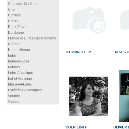
Charente-Maritime
Cher
Corrèze
Creuse
Deux Sèvres
Dordogne
France et autres départements
Gironde
Haute-Vienne
O'CONNELL JP
OAKES C
Indre
Indre-et-Loire
Landes
Loire-Atlantique
Lot-et-Garonne
Maine-et-Loire
Pyrénées-Atlantiques
Vendée
Vienne
OGER Eloïse
OLIVIER 