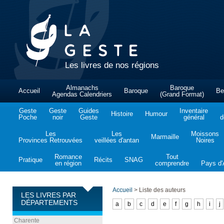
Les livres de nos régions
Almanachs
Baroque
Accueil
Baroque
Be
Agendas Calendriers
(Grand Format)
Geste
Geste
Guides
Inventaire
Histoire
Humour
Poche
noir
Geste
général
d
Les
Les
Moissons
Marmaille
Provinces Retrouvées
veillées d'antan
Noires
Romance
Tout
Pratique
Récits
SNAG
en région
comprendre
Pays d'A
Accueil
>
Liste des auteurs
LES LIVRES PAR
DÉPARTEMENTS
a
b
c
d
e
f
g
h
i
j
Charente