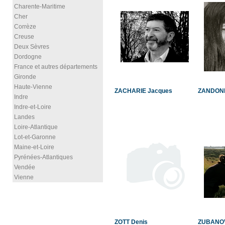
Charente-Maritime
Cher
Corrèze
Creuse
Deux Sèvres
Dordogne
France et autres départements
Gironde
Haute-Vienne
ZACHARIE Jacques
ZANDONE
Indre
Indre-et-Loire
Landes
Loire-Atlantique
Lot-et-Garonne
Maine-et-Loire
Pyrénées-Atlantiques
Vendée
Vienne
ZOTT Denis
ZUBANO