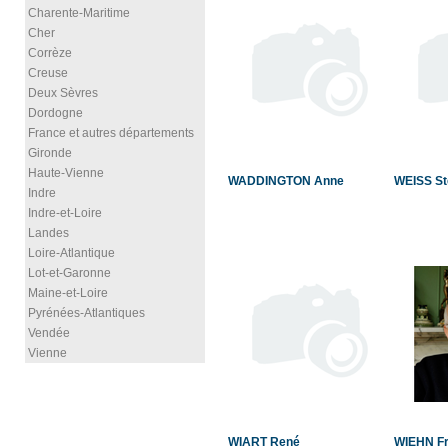
Charente-Maritime
Cher
Corrèze
Creuse
Deux Sèvres
Dordogne
France et autres départements
Gironde
Haute-Vienne
WADDINGTON Anne
WEISS S
Indre
Indre-et-Loire
Landes
Loire-Atlantique
Lot-et-Garonne
Maine-et-Loire
Pyrénées-Atlantiques
Vendée
Vienne
WIART René
WIEHN Fr