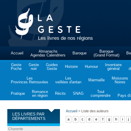
Les livres de nos régions
Almanachs
Baroque
Accueil
Baroque
Be
Agendas Calendriers
(Grand Format)
Geste
Geste
Guides
Inventaire
Histoire
Humour
Poche
noir
Geste
général
d
Les
Les
Moissons
Marmaille
Provinces Retrouvées
veillées d'antan
Noires
Romance
Tout
Pratique
Récits
SNAG
en région
comprendre
Pays d'A
Accueil
>
Liste des auteurs
LES LIVRES PAR
DÉPARTEMENTS
a
b
c
d
e
f
g
h
i
j
Charente