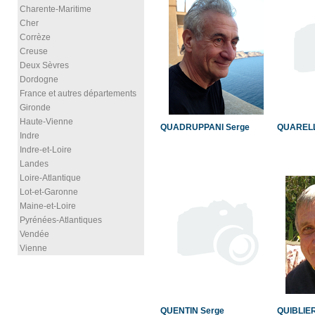
Charente-Maritime
Cher
Corrèze
Creuse
Deux Sèvres
Dordogne
France et autres départements
Gironde
Haute-Vienne
QUADRUPPANI Serge
QUARELL
Indre
Indre-et-Loire
Landes
Loire-Atlantique
Lot-et-Garonne
Maine-et-Loire
Pyrénées-Atlantiques
Vendée
Vienne
QUENTIN Serge
QUIBLIER