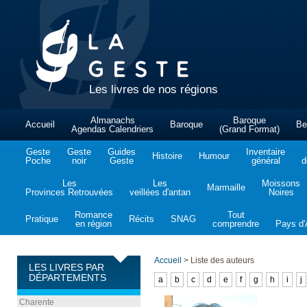
Les livres de nos régions
Almanachs
Baroque
Accueil
Baroque
Be
Agendas Calendriers
(Grand Format)
Geste
Geste
Guides
Inventaire
Histoire
Humour
Poche
noir
Geste
général
d
Les
Les
Moissons
Marmaille
Provinces Retrouvées
veillées d'antan
Noires
Romance
Tout
Pratique
Récits
SNAG
en région
comprendre
Pays d'A
Accueil
>
Liste des auteurs
LES LIVRES PAR
DÉPARTEMENTS
a
b
c
d
e
f
g
h
i
j
Charente