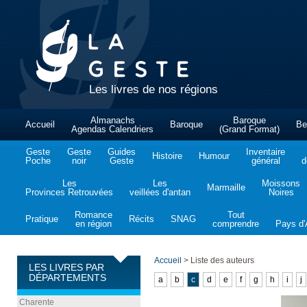
Les livres de nos régions
Almanachs
Baroque
Accueil
Baroque
Be
Agendas Calendriers
(Grand Format)
Geste
Geste
Guides
Inventaire
Histoire
Humour
Poche
noir
Geste
général
d
Les
Les
Moissons
Marmaille
Provinces Retrouvées
veillées d'antan
Noires
Romance
Tout
Pratique
Récits
SNAG
en région
comprendre
Pays d'A
Accueil
>
Liste des auteurs
LES LIVRES PAR
DÉPARTEMENTS
a
b
c
d
e
f
g
h
i
j
Charente