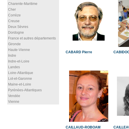
Charente-Maritime
Cher
Corrèze
Creuse
Deux Sèvres
Dordogne
France et autres départements
Gironde
Haute-Vienne
CABARD Pierre
CABIDOC
Indre
Indre-et-Loire
Landes
Loire-Atlantique
Lot-et-Garonne
Maine-et-Loire
Pyrénées-Atlantiques
Vendée
Vienne
CAILLAUD-ROBOAM
CAILLEAU