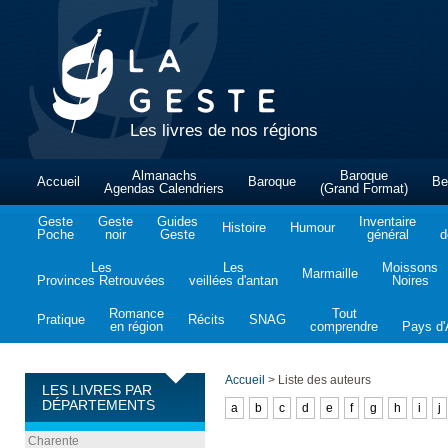
Les livres de nos régions
Almanachs
Baroque
Accueil
Baroque
Be
Agendas Calendriers
(Grand Format)
Geste
Geste
Guides
Inventaire
Histoire
Humour
Poche
noir
Geste
général
d
Les
Les
Moissons
Marmaille
Provinces Retrouvées
veillées d'antan
Noires
Romance
Tout
Pratique
Récits
SNAG
en région
comprendre
Pays d'A
Accueil
>
Liste des auteurs
LES LIVRES PAR
DÉPARTEMENTS
a
b
c
d
e
f
g
h
i
j
Charente