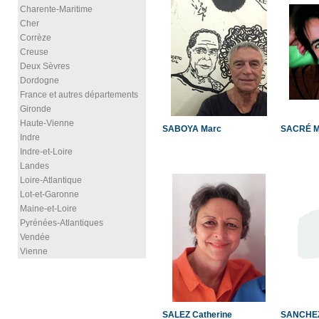
Charente-Maritime
Cher
Corrèze
Creuse
Deux Sèvres
Dordogne
France et autres départements
Gironde
Haute-Vienne
SABOYA Marc
SACRÉ Ma
Indre
Indre-et-Loire
Landes
Loire-Atlantique
Lot-et-Garonne
Maine-et-Loire
Pyrénées-Atlantiques
Vendée
Vienne
SALEZ Catherine
SANCHEZ