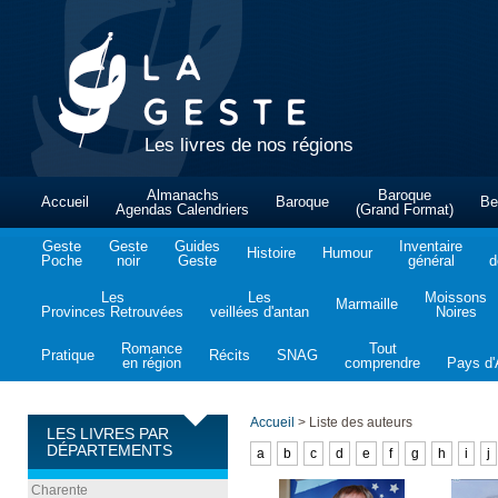
Les livres de nos régions
Almanachs
Baroque
Accueil
Baroque
Be
Agendas Calendriers
(Grand Format)
Geste
Geste
Guides
Inventaire
Histoire
Humour
Poche
noir
Geste
général
d
Les
Les
Moissons
Marmaille
Provinces Retrouvées
veillées d'antan
Noires
Romance
Tout
Pratique
Récits
SNAG
en région
comprendre
Pays d'A
Accueil
>
Liste des auteurs
LES LIVRES PAR
DÉPARTEMENTS
a
b
c
d
e
f
g
h
i
j
Charente