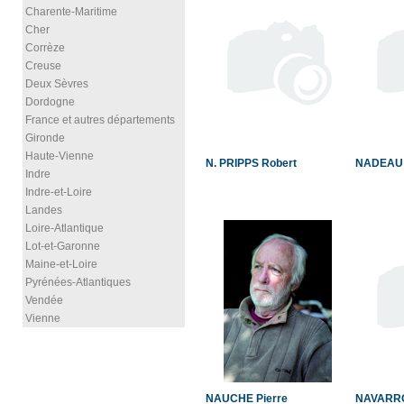
Charente-Maritime
Cher
Corrèze
Creuse
Deux Sèvres
Dordogne
France et autres départements
Gironde
Haute-Vienne
N. PRIPPS Robert
NADEAU 
Indre
Indre-et-Loire
Landes
Loire-Atlantique
Lot-et-Garonne
Maine-et-Loire
Pyrénées-Atlantiques
Vendée
Vienne
NAUCHE Pierre
NAVARRO