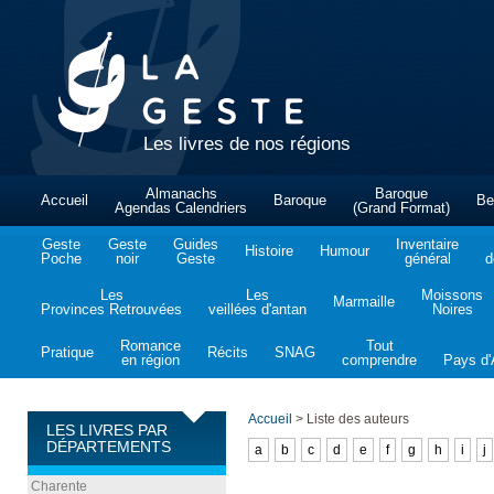
Les livres de nos régions
Almanachs
Baroque
Accueil
Baroque
Be
Agendas Calendriers
(Grand Format)
Geste
Geste
Guides
Inventaire
Histoire
Humour
Poche
noir
Geste
général
d
Les
Les
Moissons
Marmaille
Provinces Retrouvées
veillées d'antan
Noires
Romance
Tout
Pratique
Récits
SNAG
en région
comprendre
Pays d'A
Accueil
>
Liste des auteurs
LES LIVRES PAR
DÉPARTEMENTS
a
b
c
d
e
f
g
h
i
j
Charente