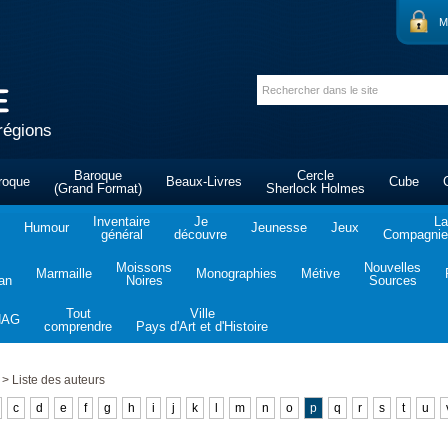
M
régions
Baroque
Cercle
roque
Beaux-Livres
Cube
(Grand Format)
Sherlock Holmes
Inventaire
Je
La
Humour
Jeunesse
Jeux
général
découvre
Compagnie 
Moissons
Nouvelles
Marmaille
Monographies
Métive
tan
Noires
Sources
Tout
Ville
NAG
comprendre
Pays d'Art et d'Histoire
>
Liste des auteurs
c
d
e
f
g
h
i
j
k
l
m
n
o
p
q
r
s
t
u