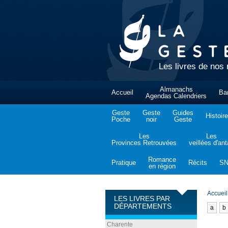
Les livres de nos 
Almanachs
Accueil
Ba
Agendas Calendriers
Geste
Geste
Guides
Histoire
Poche
noir
Geste
Les
Les
Provinces Retrouvées
veillées d'an
Romance
Pratique
Récits
S
en région
Accueil
LES LIVRES PAR
DÉPARTEMENTS
a
b
Charente