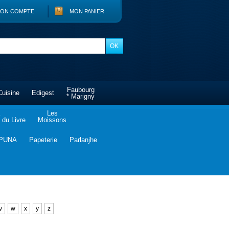
ON COMPTE
MON PANIER
Faubourg
Cuisine
Edigest
* Marigny
Les
du Livre
Moissons
PUNA
Papeterie
Parlanjhe
v
w
x
y
z