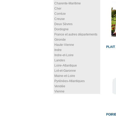
Charente-Maritime
Cher
Corrèze
Creuse
Deux Sèvres
Dordogne
France et autres départements
Gironde
Haute-Vienne
PLAIT
Indre
Indre-et-Loire
Landes
Loire-Atlantique
Lot-et-Garonne
Maine-et-Loire
Pyrénées-Atlantiques
Vendée
Vienne
POIRIE