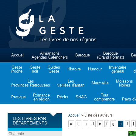
Les livres de nos régions
Almanachs
Baroque
Accueil
Baroque
Be
Agendas Calendriers
(Grand Format)
Geste
Geste
Guides
Inventaire
Histoire
Humour
Poche
noir
Geste
général
d
Les
Les
Moissons
Marmaille
Provinces Retrouvées
veillées d'antan
Noires
Romance
Tout
Pratique
Récits
SNAG
en région
comprendre
Pays d'A
Accueil
>
Liste des auteurs
LES LIVRES PAR
DÉPARTEMENTS
a
b
c
d
e
f
g
h
i
j
Charente