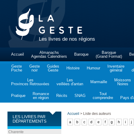
Les livres de nos régions
Almanachs
Baroque
Accueil
Baroque
Be
Agendas Calendriers
(Grand Format)
Geste
Geste
Guides
Inventaire
Histoire
Humour
Poche
noir
Geste
général
d
Les
Les
Moissons
Marmaille
Provinces Retrouvées
veillées d'antan
Noires
Romance
Tout
Pratique
Récits
SNAG
en région
comprendre
Pays d'A
Accueil
>
Liste des auteurs
LES LIVRES PAR
DÉPARTEMENTS
a
b
c
d
e
f
g
h
i
j
Charente