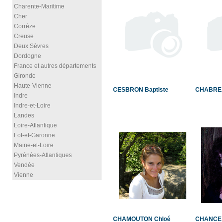
Charente-Maritime
Cher
Corrèze
Creuse
Deux Sèvres
Dordogne
France et autres départements
Gironde
Haute-Vienne
CESBRON Baptiste
CHABREA
Indre
Indre-et-Loire
Landes
Loire-Atlantique
Lot-et-Garonne
Maine-et-Loire
Pyrénées-Atlantiques
Vendée
Vienne
CHAMOUTON Chloé
CHANCE